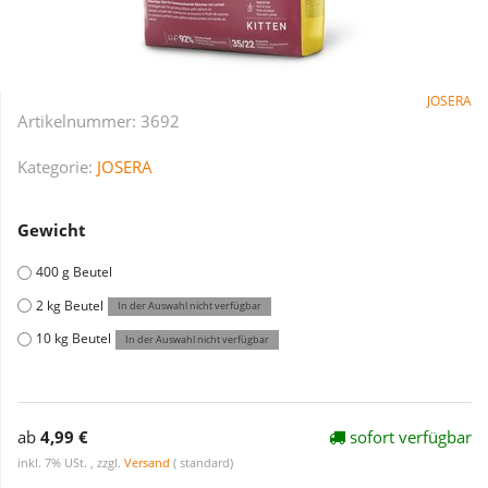
JOSERA
Artikelnummer:
3692
Kategorie:
JOSERA
Gewicht
400 g Beutel
2 kg Beutel
In der Auswahl nicht verfügbar
10 kg Beutel
In der Auswahl nicht verfügbar
ab
4,99 €
sofort verfügbar
inkl. 7% USt. , zzgl.
Versand
( standard)