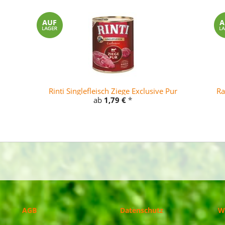
Rinti Singlefleisch Ziege Exclusive Pur
Ra
ab
1,79 €
*
AGB
Datenschutz
W