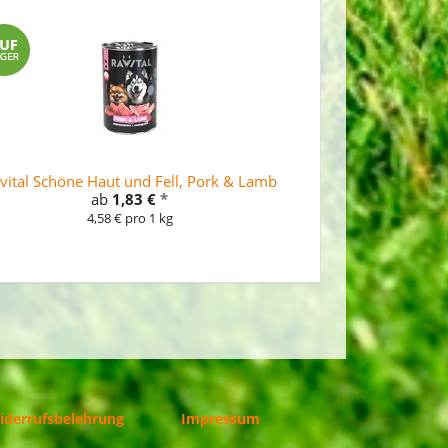
vital Schöne Haut und Fell, Pork & Lamb
ab
1,83 €
*
4,58 € pro 1 kg
iderrufsbelehrung
Impressum