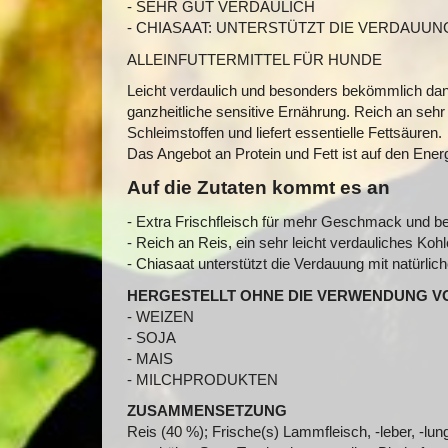
- SEHR GUT VERDAULICH
- CHIASAAT: UNTERSTÜTZT DIE VERDAUUN
ALLEINFUTTERMITTEL FÜR HUNDE
Leicht verdaulich und besonders bekömmlich da
ganzheitliche sensitive Ernährung. Reich an sehr
Schleimstoffen und liefert essentielle Fettsäuren.
Das Angebot an Protein und Fett ist auf den Ener
Auf die Zutaten kommt es an
- Extra Frischfleisch für mehr Geschmack und be
- Reich an Reis, ein sehr leicht verdauliches Koh
- Chiasaat unterstützt die Verdauung mit natürl
HERGESTELLT OHNE DIE VERWENDUNG V
- WEIZEN
- SOJA
- MAIS
- MILCHPRODUKTEN
ZUSAMMENSETZUNG
Reis (40 %); Frische(s) Lammfleisch, -leber, -lu