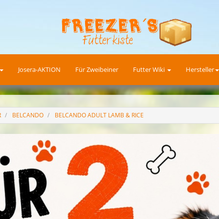
Josera-AKTION
Für Zweibeiner
Futter Wiki
Hersteller
R
BELCANDO
BELCANDO ADULT LAMB & RICE