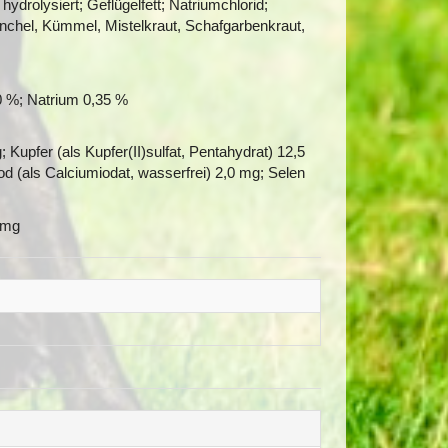
hydrolysiert; Geflügelfett; Natriumchlorid;
enchel, Kümmel, Mistelkraut, Schafgarbenkraut,
0 %; Natrium 0,35 %
Kupfer (als Kupfer(II)sulfat, Pentahydrat) 12,5
od (als Calciumiodat, wasserfrei) 2,0 mg; Selen
8 mg