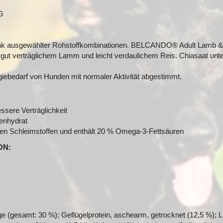
G
nk ausgewählter Rohstoffkombinationen. BELCANDO® Adult Lamb & R
 gut verträglichem Lamm und leicht verdaulichem Reis. Chiasaat unte
giebedarf von Hunden mit normaler Aktivität abgestimmt.
ssere Verträglichkeit
lenhydrat
ichen Schleimstoffen und enthält 20 % Omega-3-Fettsäuren
ON:
nge (gesamt: 30 %); Geflügelprotein, aschearm, getrocknet (12,5 %);