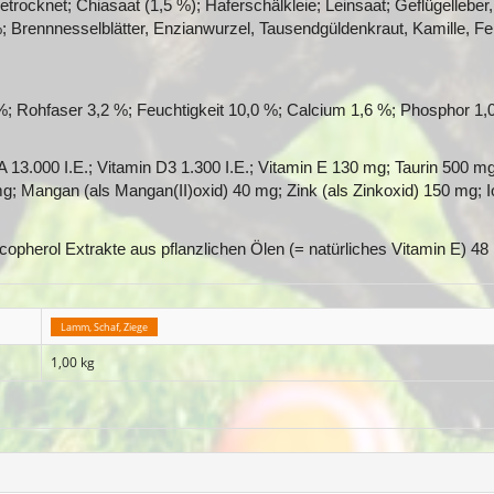
trocknet; Chiasaat (1,5 %); Haferschälkleie; Leinsaat; Geflügelleber, 
%; Brennnesselblätter, Enzianwurzel, Tausendgüldenkraut, Kamille, F
%; Rohfaser 3,2 %; Feuchtigkeit 10,0 %; Calcium 1,6 %; Phosphor 1,
13.000 I.E.; Vitamin D3 1.300 I.E.; Vitamin E 130 mg; Taurin 500 mg; 
mg; Mangan (als Mangan(II)oxid) 40 mg; Zink (als Zinkoxid) 150 mg; I
copherol Extrakte aus pflanzlichen Ölen (= natürliches Vitamin E) 4
Lamm, Schaf, Ziege
1,00 kg