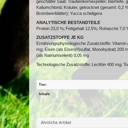
geschälter Saat; Traubenkernexpeller; Bierhefe, ge
Kaliumchlorid; Kräuter, getrocknet (gesamt: 0,2 
Brombeerblätter); Yucca schidigera
ANALYTISCHE BESTANDTEILE
Protein 23,0 %; Fettgehalt 12,5%; Rohasche 7,0 
ZUSATZSTOFFE JE KG
Ernährungsphysiologische Zusatzstoffe: Vitamin A 
mg; Eisen (als Eisen(II)sulfat, Monohydrat) 200 
(als Natriumselenit) 0,05 mg
Technologische Zusatzstoffe: Lecithin 400 mg; To
Tier:
Inhalt:
Ähnliche Artikel