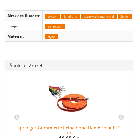
Alter des Hundes:
Welpen
Junghund
ausgewachsener Hund
Senior
Länge:
1 m bis 3 m
Material:
Nylon
Ähnliche Artikel
Sprenger Gummierte Leine ohne Handschlaufe 3
m
19,99 €
*