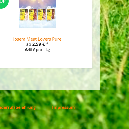
Josera Meat Lovers Pure
ab
2,59 €
*
6,48 € pro 1 kg
iderrufsbelehrung
Impressum