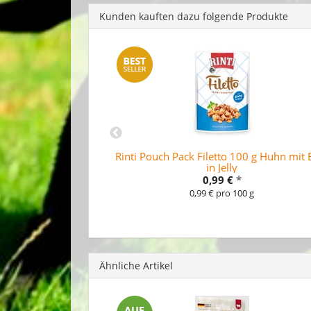
Kunden kauften dazu folgende Produkte
00 g Huhnfilet mit
Rinti Pouch Pack Filetto 100 g Huhn mit 
ly
in Jelly
0,99 €
*
0 g
0,99 € pro 100 g
Ähnliche Artikel