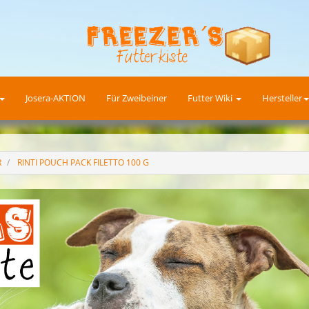
Josera-AKTION
Für Zweibeiner
Futter Wiki
Hersteller
R
RINTI POUCH PACK FILETTO 100 G