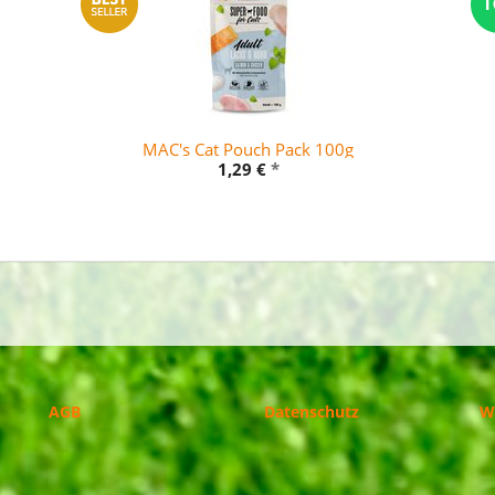
MAC's Cat Pouch Pack 100g
1,29 €
*
AGB
Datenschutz
W