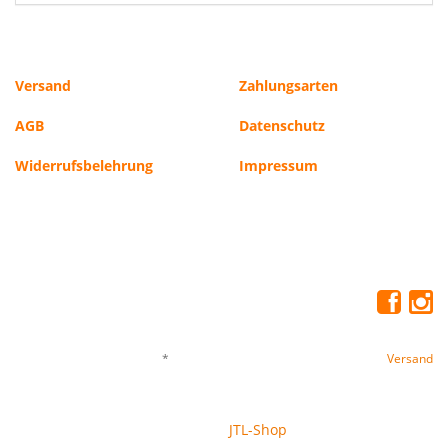
Versand
Zahlungsarten
AGB
Datenschutz
Widerrufsbelehrung
Impressum
*
Alle Preise inkl. gesetzlicher USt., zzgl.
Versand
© Freezers Tiernahrung GmbH
JTL-Shop
Powered by