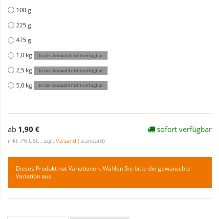
100 g
225 g
475 g
1,0 kg
In der Auswahl nicht verfügbar
2,5 kg
In der Auswahl nicht verfügbar
5,0 kg
In der Auswahl nicht verfügbar
ab
1,90 €
sofort verfügbar
inkl. 7% USt. , zzgl.
Versand
( standard)
Dieses Produkt hat Variationen. Wählen Sie bitte die gewünschte
Variation aus.