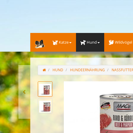
Katze
Hund
Wildvögel
HUND
HUNDEERNÄHRUNG
NASSFUTTE