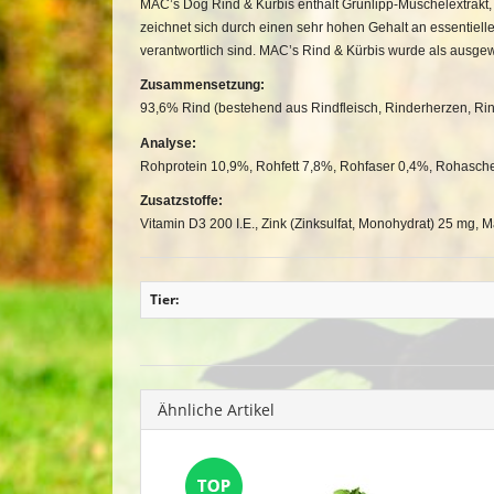
MAC’s Dog Rind & Kürbis enthält Grünlipp-Muschelextrakt, e
zeichnet sich durch einen sehr hohen Gehalt an essentiell
verantwortlich sind. MAC’s Rind & Kürbis wurde als ausgew
Zusammensetzung:
93,6% Rind (bestehend aus Rindfleisch, Rinderherzen, Rin
Analyse:
Rohprotein 10,9%, Rohfett 7,8%, Rohfaser 0,4%, Rohasche
Zusatzstoffe:
Vitamin D3 200 I.E., Zink (Zinksulfat, Monohydrat) 25 mg, 
Tier:
Ähnliche Artikel