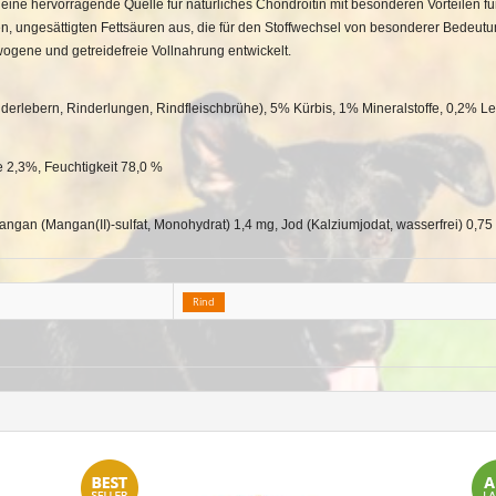
ine hervorragende Quelle für natürliches Chondroitin mit besonderen Vorteilen für
en, ungesättigten Fettsäuren aus, die für den Stoffwechsel von besonderer Bedeut
ogene und getreidefreie Vollnahrung entwickelt.
derlebern, Rinderlungen, Rindfleischbrühe), 5% Kürbis, 1% Mineralstoffe, 0,2% 
 2,3%, Feuchtigkeit 78,0 %
Mangan (Mangan(II)-sulfat, Monohydrat) 1,4 mg, Jod (Kalziumjodat, wasserfrei) 0,7
Rind