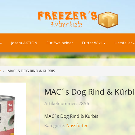
Josera-AKTION
Für Zweibeiner
Futter Wiki
Hersteller
R
MAC´S DOG RIND & KÜRBIS
MAC´s Dog Rind & Kürbi
Artikelnummer:
2856
MAC´s Dog Rind & Kürbis
Kategorie:
Nassfutter