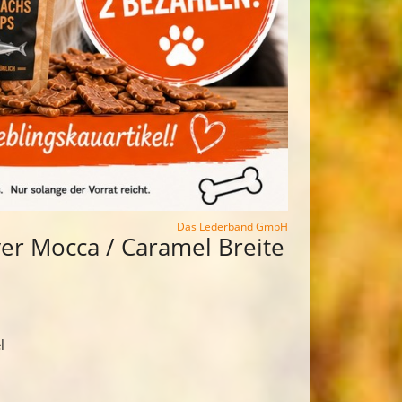
Das Lederband GmbH
r Mocca / Caramel Breite
l