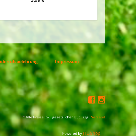
iderrufsbelehrung
Impressum
*
Alle Preise inkl. gesetzlicher USt., zzgl.
Versand
JTL-Shop
Powered by