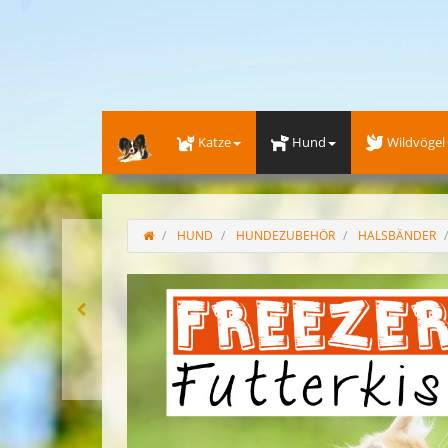
Katze
Hund
Wildvögel
HUND
HUNDEZUBEHÖR
HALSBÄNDER