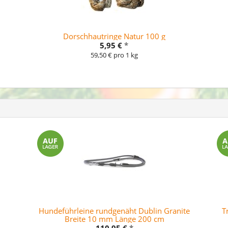
Dorschhautringe Natur 100 g
5,95 €
*
59,50 € pro 1 kg
Hundeführleine rundgenäht Dublin Granite
T
Breite 10 mm Länge 200 cm
110,95 €
*