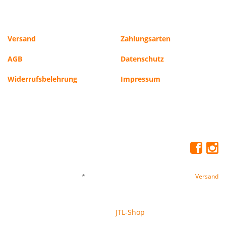
Versand
Zahlungsarten
AGB
Datenschutz
Widerrufsbelehrung
Impressum
*
Alle Preise inkl. gesetzlicher USt., zzgl.
Versand
© Freezers Tiernahrung GmbH
JTL-Shop
Powered by