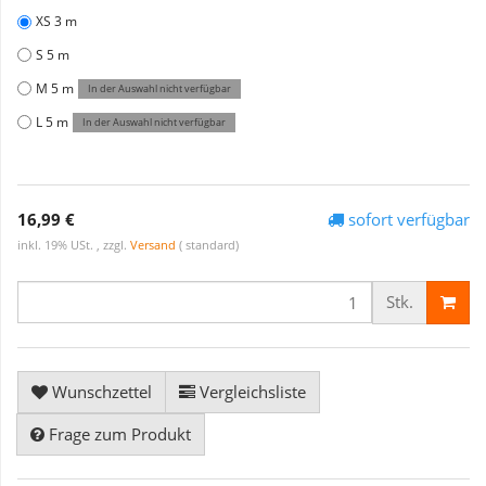
XS 3 m
S 5 m
M 5 m
In der Auswahl nicht verfügbar
L 5 m
In der Auswahl nicht verfügbar
16,99 €
sofort verfügbar
inkl. 19% USt. , zzgl.
Versand
( standard)
Stk.
Wunschzettel
Vergleichsliste
Frage zum Produkt