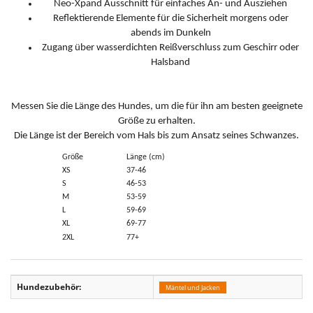
Neo-Xpand Ausschnitt für einfaches An- und Ausziehen
Reflektierende Elemente für die Sicherheit morgens oder
abends im Dunkeln
Zugang über wasserdichten Reißverschluss zum Geschirr oder
Halsband
Messen Sie die Länge des Hundes, um die für ihn am besten geeignete
Größe zu erhalten.
Die Länge ist der Bereich vom Hals bis zum Ansatz seines Schwanzes.
Größe
Länge (cm)
XS
37-46
S
46-53
M
53-59
L
59-69
XL
69-77
2XL
77+
Hundezubehör:
Mäntel und Jacken