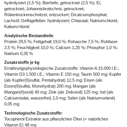
hydrolysiert (2,5 %); Bierhefe, getrocknet (2,5 %); Ei,
getrocknet; Johannisbrotschrot, getrocknet;
Rübentrockenschnitzel, entzuckert; Dicalciumphosphat;
Lachsöl; Geflügelleber, hydrolysiert; Chiasaat; Natriumchlorid;
Kaliumchlorid
Analytische Bestandteile
Protein 29,5 %; Fettgehalt 19,0 %; Rohasche 7,5 %; Rohfaser
2,5 %; Feuchtigkeit 10,0 %; Calcium 1,25 %; Phosphor 1,0 %;
Natrium 0,35 %
Zusatzstoffe je kg
Ernährungsphysiologische Zusatzstoffe: Vitamin A 15.000 I.E.;
Vitamin D3 1.500 I.E.; Vitamin E 150 mg; Taurin 500 mg; Kupfer
(als Kupfer(II)sulfat, Pentahydrat) 12,5 mg; Eisen (als
Eisen(II)sulfat, Monohydrat) 200 mg; Mangan (als
Mangan(II)oxid) 40 mg; Zink (als Zinkoxid) 125 mg; Iod (als
Calciumiodat, wasserfrei) 2,0 mg; Selen (als Natriumselenit)
0,05 mg
Technologische Zusatzstoffe:
Tocopherol Extrakte aus pflanzlichen Ölen (= natürliches
Vitamin E) 48 mg