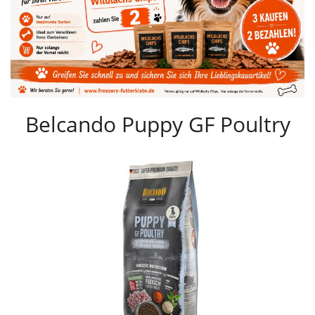
Belcando Puppy GF Poultry