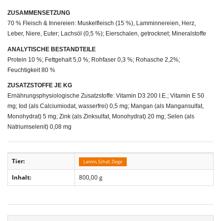
ZUSAMMENSETZUNG
70 % Fleisch & Innereien: Muskelfleisch (15 %), Lamminnereien, Herz,
Leber, Niere, Euter; Lachsöl (0,5 %); Eierschalen, getrocknet; Mineralstoffe
ANALYTISCHE BESTANDTEILE
Protein 10 %; Fettgehalt 5,0 %; Rohfaser 0,3 %; Rohasche 2,2%;
Feuchtigkeit 80 %
ZUSATZSTOFFE JE KG
Ernährungsphysiologische Zusatzstoffe: Vitamin D3 200 I.E.; Vitamin E 50
mg; Iod (als Calciumiodat, wasserfrei) 0,5 mg; Mangan (als Mangansulfat,
Monohydrat) 5 mg; Zink (als Zinksulfat, Monohydrat) 20 mg; Selen (als
Natriumselenit) 0,08 mg
Tier:
Lamm, Schaf, Ziege
Inhalt:
800,00 g