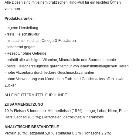
Alle Dosen sind mit einem praktischen Ring-Pull für ein leichtes Öffnen
versehen.
Produktgarantie:
- eigene Herstellung
- feste Fleischstruktur
- mit Lachsöl, reich an Omega-3-Fettsäuren
- schonend gegart
- Rezeptur ohne Getreide
- enthält alle wichtigen Vitamine, Mineralstoffe und Spurenelemente
- beste Fleischerzeugnisse garantiert nur von lebensmitteltauglichen Tieren
- hohe Akzeptanz durch leckere Geschmacksvarianten
- ohne Verwendung von künstlichen Farb- und Geschmacksstoffen sowie
Zucker
ALLEINFUTTERMITTEL FÜR HUNDE
ZUSAMMENSETZUNG
70 % Fleisch & Innereien: Hühnerfleisch (15 %), Lunge, Leber, Niere, Euter,
Herz; Lachsöl (0,5 %); Eierschalen, getrocknet; Mineralstoffe
ANALYTISCHE BESTANDTEILE
Protein 10 %; Fettgehalt 5,0 %; Rohfaser 0,3 %; Rohasche 2,2%;