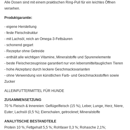
Alle Dosen sind mit einem praktischen Ring-Pull für ein leichtes Öffnen
versehen.
Produktgarantie:
- eigene Herstellung
- feste Fleischstruktur
- mit Lachsöl, reich an Omega-3-Fettsäuren
- schonend gegart
- Rezeptur ohne Getreide
- enthält alle wichtigen Vitamine, Mineralstoffe und Spurenelemente
- beste Fleischerzeugnisse garantiert nur von lebensmitteltauglichen Tieren
- hohe Akzeptanz durch leckere Geschmacksvarianten
- ohne Verwendung von künstlichen Farb- und Geschmacksstoffen sowie
Zucker
ALLEINFUTTERMITTEL FÜR HUNDE
ZUSAMMENSETZUNG
70 % Fleisch & Innereien: Geflügelfleisch (15 %), Leber, Lunge, Herz, Niere,
Euter; Lachsöl (0,5 %); Eierschalen, getrocknet; Mineralstoffe
ANALYTISCHE BESTANDTEILE
Protein 10 %; Fettgehalt 5,5 %; Rohfaser 0,3 %; Rohasche 2,1%;