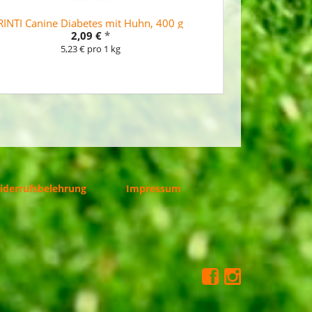
RINTI Canine Diabetes mit Huhn, 400 g
2,09 €
*
5,23 € pro 1 kg
iderrufsbelehrung
Impressum