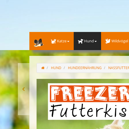
Katze
Hund
Wildvögel
HUND
HUNDEERNÄHRUNG
NASSFUTTE