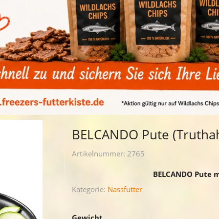
BELCANDO Pute (Truthahn
Artikelnummer:
2765
BELCANDO Pute mi
Kategorie:
Nassfutter
Gewicht