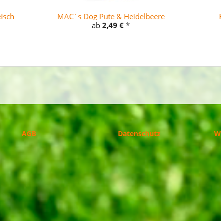
isch
MAC´s Dog Pute & Heidelbeere
ab
2,49 €
*
AGB
Datenschutz
W