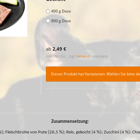
400 g Dose
800 g Dose
ab
2,49 €
inkl. 7% USt. , zzgl.
Versand
( standard)
Dieses Produkt hat Variationen. Wählen Sie bitte d
Zusammensetzung:
); Fleischbrühe von Pute (26,5 %); Reis, gekocht (4 %); Zucchini (4 %); Chias