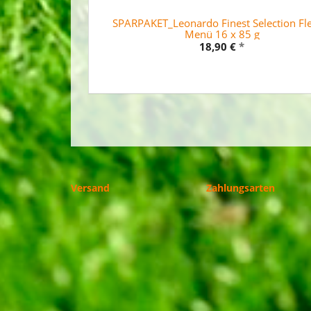
SPARPAKET_Leonardo Finest Selection Fle
Menü 16 x 85 g
18,90 €
*
Versand
Zahlungsarten