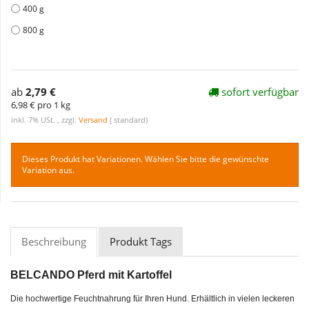
400 g
800 g
ab
2,79 €
sofort verfügbar
6,98 € pro 1 kg
inkl. 7% USt. , zzgl.
Versand
( standard)
Dieses Produkt hat Variationen. Wählen Sie bitte die gewünschte
Variation aus.
Beschreibung
Produkt Tags
BELCANDO Pferd mit Kartoffel
Die hochwertige Feuchtnahrung für Ihren Hund. Erhältlich in vielen leckeren