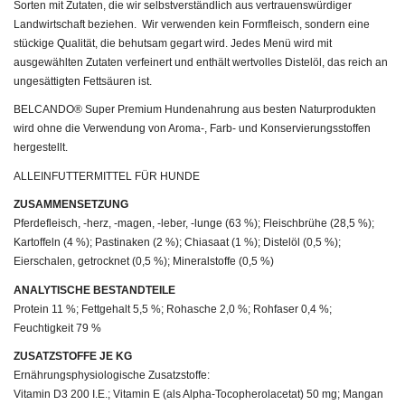
Sorten mit Zutaten, die wir selbstverständlich aus vertrauenswürdiger
Landwirtschaft beziehen. Wir verwenden kein Formfleisch, sondern eine
stückige Qualität, die behutsam gegart wird. Jedes Menü wird mit
ausgewählten Zutaten verfeinert und enthält wertvolles Distelöl, das reich an
ungesättigten Fettsäuren ist.
BELCANDO® Super Premium Hundenahrung aus besten Naturprodukten
wird ohne die Verwendung von Aroma-, Farb- und Konservierungsstoffen
hergestellt.
ALLEINFUTTERMITTEL FÜR HUNDE
ZUSAMMENSETZUNG
Pferdefleisch, -herz, -magen, -leber, -lunge (63 %); Fleischbrühe (28,5 %);
Kartoffeln (4 %); Pastinaken (2 %); Chiasaat (1 %); Distelöl (0,5 %);
Eierschalen, getrocknet (0,5 %); Mineralstoffe (0,5 %)
ANALYTISCHE BESTANDTEILE
Protein 11 %; Fettgehalt 5,5 %; Rohasche 2,0 %; Rohfaser 0,4 %;
Feuchtigkeit 79 %
ZUSATZSTOFFE JE KG
Ernährungsphysiologische Zusatzstoffe:
Vitamin D3 200 I.E.; Vitamin E (als Alpha-Tocopherolacetat) 50 mg; Mangan