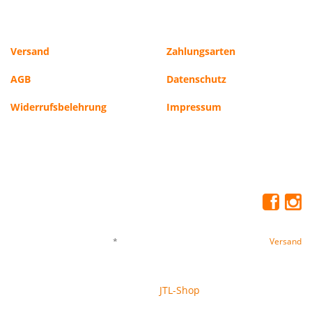
Versand
Zahlungsarten
AGB
Datenschutz
Widerrufsbelehrung
Impressum
*
Alle Preise inkl. gesetzlicher USt., zzgl.
Versand
© Freezers Tiernahrung GmbH
JTL-Shop
Powered by